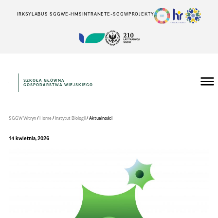
IRK
SYLABUS SGGW
E-HMS
INTRANET
E-SGGW
PROJEKTY
SZKOŁA GŁÓWNA
GOSPODARSTWA WIEJSKIEGO
Instytut
Biologii
/
/
/
SGGW Witryn
Home
Instytut Biologii
Aktualności
14 kwietnia, 2026