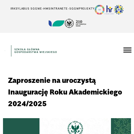
IRK
SYLABUS SGGW
E-HMS
INTRANET
E-SGGW
PROJEKTY
SZKOŁA GŁÓWNA
GOSPODARSTWA WIEJSKIEGO
Zaproszenie na uroczystą
Inaugurację Roku Akademickiego
2024/2025