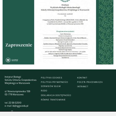
Instytut Biologii
POLITYKA COOKIES
KONTAKT
Szkoła Główna Gospodarstwa
POLITYKA PRYWATNOŚCI
POCZTA PRACOWNICZA
Wiejskiego w Warszawie
SERWISÓW SGGW
INTRANET
RODO
ul. Nowoursynowska 159
02-776 Warszawa
DEKLARACJA DOSTĘPNOŚCI
RÓWNE TRAKTOWANIE
tel.
22 59 32510
e-mail:
ib@sggw.edu.pl