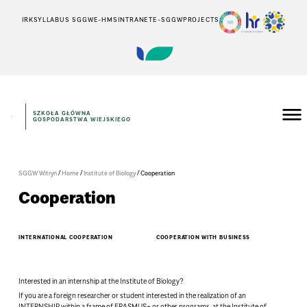
IRK
SYLLABUS SGGW
E-HMS
INTRANET
E-SGGW
PROJECTS
SZKOŁA GŁÓWNA
GOSPODARSTWA WIEJSKIEGO
/
/
/
SGGW Witryn
Home
Institute of Biology
Cooperation
Cooperation
INTERNATIONAL COOPERATION
COOPERATION WITH BUSINESS
Interested in an internship at the Institute of Biology?
If you are a foreign researcher or student interested in the realization of an
INTERNSHIP within a frame of ERASMUS+ or other programs, at the Institute of