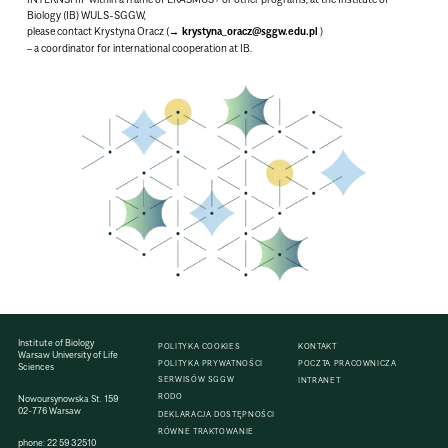
Biology (IB) WULS-SGGW,
please contact Krystyna Oracz (
krystyna_oracz@sggw.edu.pl
)
– a coordinator for international cooperation at IB.
Institute of Biology
POLITYKA COOKIES
KONTAKT
Warsaw University of Life
POLITYKA PRYWATNOŚCI
POCZTA PRACOWNICZA
Sciences
SERWISÓW SGGW
INTRANET
RODO
Nowoursynowska St. 159
02-776 Warsaw
DEKLARACJA DOSTĘPNOŚCI
RÓWNE TRAKTOWANIE
phone:
22 59 32510