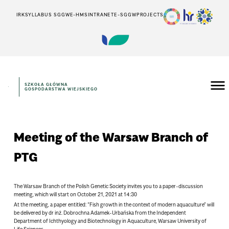
IRK
SYLLABUS SGGW
E-HMS
INTRANET
E-SGGW
PROJECTS
SZKOŁA GŁÓWNA
GOSPODARSTWA WIEJSKIEGO
Meeting of the Warsaw Branch of
PTG
The Warsaw Branch of the Polish Genetic Society invites you to a paper-discussion
meeting, which will start on October 21, 2021 at 14:30
At the meeting, a paper entitled: “Fish growth in the context of modern aquaculture” will
be delivered by dr inż. Dobrochna Adamek-Urbańska from the Independent
Department of Ichthyology and Biotechnology in Aquaculture, Warsaw University of