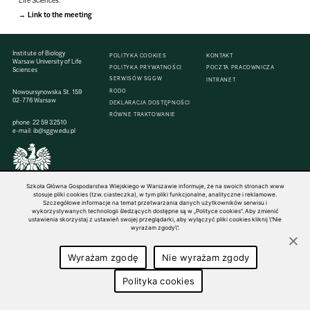
Life Sciences.
Link to the meeting
Institute of Biology
POLITYKA COOKIES
KONTAKT
Warsaw University of Life
POLITYKA PRYWATNOŚCI
POCZTA PRACOWNICZA
Sciences
SERWISÓW SGGW
INTRANET
RODO
Nowoursynowska St. 159
02-776 Warsaw
DEKLARACJA DOSTĘPNOŚCI
RÓWNE TRAKTOWANIE
phone:
22 59 32510
e-mail:
ib@sggw.edu.pl
© 1816–2026 SGGW — ALL RIGHTS RESERVED
Szkoła Główna Gospodarstwa Wiejskiego w Warszawie informuje, że na swoich stronach www
stosuje pliki cookies (tzw. ciasteczka), w tym pliki funkcjonalne, analityczne i reklamowe.
Szczegółowe informacje na temat przetwarzania danych użytkowników serwisu i
wykorzystywanych technologii śledzących dostępne są w „Polityce cookies”. Aby zmienić
ustawienia skorzystaj z ustawień swojej przeglądarki, aby wyłączyć pliki cookies kliknij \"Nie
wyrażam zgody\".
Wyrażam zgodę
Nie wyrażam zgody
Polityka cookies