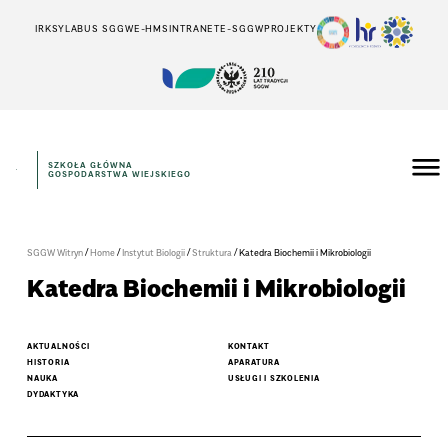
IRK
SYLABUS SGGW
E-HMS
INTRANET
E-SGGW
PROJEKTY
SZKOŁA GŁÓWNA
GOSPODARSTWA WIEJSKIEGO
/
/
/
/
SGGW Witryn
Home
Instytut Biologii
Struktura
Katedra Biochemii i Mikrobiologii
Katedra Biochemii i Mikrobiologii
AKTUALNOŚCI
KONTAKT
HISTORIA
APARATURA
NAUKA
USŁUGI I SZKOLENIA
DYDAKTYKA