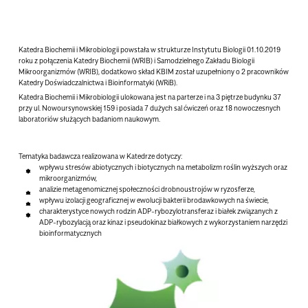
Katedra Biochemii i Mikrobiologii powstała w strukturze Instytutu Biologii 01.10.2019
roku z połączenia Katedry Biochemii (WRIB) i Samodzielnego Zakładu Biologii
Mikroorganizmów (WRIB), dodatkowo skład KBIM został uzupełniony o 2 pracowników
Katedry Doświadczalnictwa i Bioinformatyki (WRiB).
Katedra Biochemii i Mikrobiologii ulokowana jest na parterze i na 3 piętrze budynku 37
przy ul. Nowoursynowskiej 159 i posiada 7 dużych sal ćwiczeń oraz 18 nowoczesnych
laboratoriów służących badaniom naukowym.
Tematyka badawcza realizowana w Katedrze dotyczy:
wpływu stresów abiotycznych i biotycznych na metabolizm roślin wyższych oraz
mikroorganizmów,
analizie metagenomicznej społeczności drobnoustrojów w ryzosferze,
wpływu izolacji geograficznej w ewolucji bakterii brodawkowych na świecie,
charakterystyce nowych rodzin ADP-rybozylotransferaz i białek związanych z
ADP-rybozylacją oraz kinaz i pseudokinaz białkowych z wykorzystaniem narzędzi
bioinformatycznych