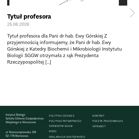
Tytuł profesora
Ma
Se
25.06.2026
Po
Tytuł profesora dla Pani dr hab. Ewy Górskiej Z
17.
przyjemnością informujemy, że Pani dr hab. Ewy
Górskiej z Katedry Biochemii i Mikrobiologii Instytutu
Mat
Biologii SGGW otrzymała z rąk Prezydenta
Bio
Rzeczypospolitej [...]
Dr 
Bio
Instytut Biologii
POLITYKA COOKIES
KONTAKT
Szkoła Główna Gospodarstwa
POLITYKA PRYWATNOŚCI
POCZTA PRACOWNICZA
Wiejskiego w Warszawie
SERWISÓW SGGW
INTRANET
RODO
ul. Nowoursynowska 159
02-776 Warszawa
DEKLARACJA DOSTĘPNOŚCI